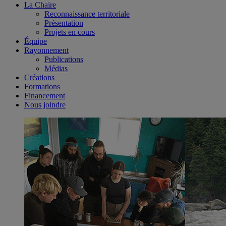
La Chaire
Reconnaissance territoriale
Présentation
Projets en cours
Équipe
Rayonnement
Publications
Médias
Créations
Formations
Financement
Nous joindre