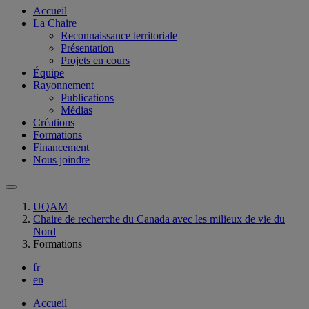
Accueil
La Chaire
Reconnaissance territoriale
Présentation
Projets en cours
Équipe
Rayonnement
Publications
Médias
Créations
Formations
Financement
Nous joindre
UQAM
Chaire de recherche du Canada avec les milieux de vie du
Nord
Formations
fr
en
Accueil