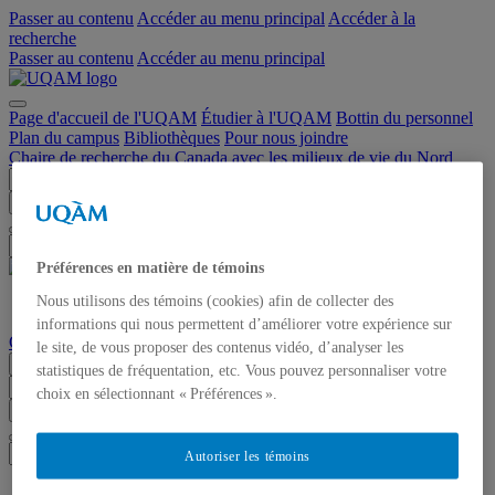
Passer au contenu
Accéder au menu principal
Accéder à la
recherche
Passer au contenu
Accéder au menu principal
Page d'accueil de l'UQAM
Étudier à l'UQAM
Bottin du personnel
Plan du campus
Bibliothèques
Pour nous joindre
Chaire de recherche du Canada avec les milieux de vie du Nord
Chercher dans ce site
Chercher sur uqam.ca
Chercher sur le web
Préférences en matière de témoins
Nous utilisons des témoins (cookies) afin de collecter des
fr
informations qui nous permettent d’améliorer votre expérience sur
Chaire de recherche du Canada avec les milieux de vie du Nord
le site, de vous proposer des contenus vidéo, d’analyser les
Menu
statistiques de fréquentation, etc. Vous pouvez personnaliser votre
choix en sélectionnant « Préférences ».
Chercher dans ce site
Chercher sur uqam.ca
Chercher sur le web
Autoriser les témoins
Accueil