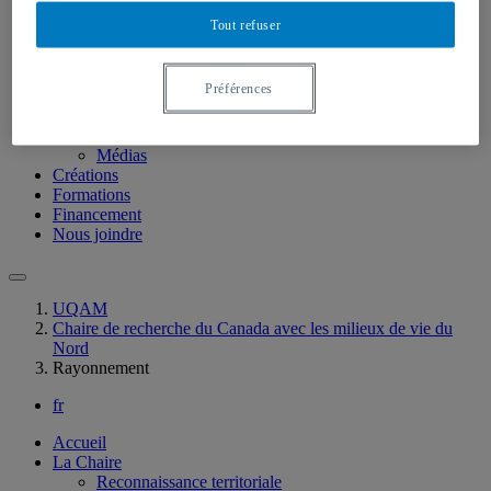
La Chaire
Tout refuser
Reconnaissance territoriale
Présentation
Projets en cours
Préférences
Équipe
Rayonnement
Publications
Médias
Créations
Formations
Financement
Nous joindre
UQAM
Chaire de recherche du Canada avec les milieux de vie du
Nord
Rayonnement
fr
Accueil
La Chaire
Reconnaissance territoriale