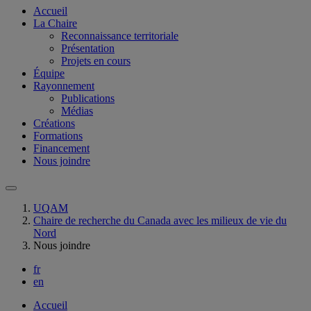
Accueil
La Chaire
Reconnaissance territoriale
Présentation
Projets en cours
Équipe
Rayonnement
Publications
Médias
Créations
Formations
Financement
Nous joindre
UQAM
Chaire de recherche du Canada avec les milieux de vie du
Nord
Nous joindre
fr
en
Accueil